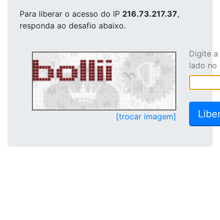
Para liberar o acesso
do IP
216.73.217.37
,
responda ao desafio abaixo.
Digite 
lado no
[trocar imagem]